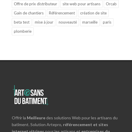
Offre de prix distributeur
site web pour artisans
Orcab
Gain de chantiers
Référencement
création de site
beta test
mise à jour
nouveauté
marseille
paris
plomberie
Offrir la
Meilleure
des solutions Web pour les artisans du
batîment. Solution Artepro,
référencement et sites
internet vitrines
pour les artisans et
entreprises du