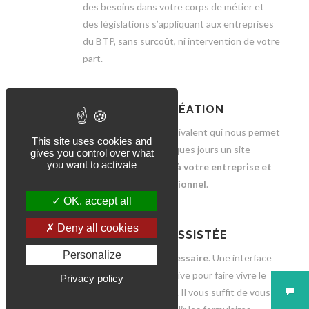
des besoins dans votre corps de métier et
des législations s’appliquant aux entreprises
du BTP, sans surcoût, ni intervention de votre
part.
RAPIDITÉ DE CRÉATION
Une solution sans équivalent qui nous permet
This site uses cookies and
de vous livrer en quelques jours un site
gives you control over what
you want to activate
professionel,
adapté à votre entreprise et
parfaitement opérationnel
.
OK, accept all
Deny all cookies
TOTALEMENT ASSISTÉE
Personalize
Aucun prérequis nécessaire
. Une interface
d'administration intuitive pour faire vivre le
Privacy policy
contenu de votre site. Il vous suffit de vous