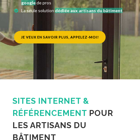
google
de pros
La seule solution
dédiée aux artisans du bâtiment
JE VEUX EN SAVOIR PLUS, APPELEZ-MOI!
SITES INTERNET &
RÉFÉRENCEMENT
POUR
LES ARTISANS DU
BÂTIMENT