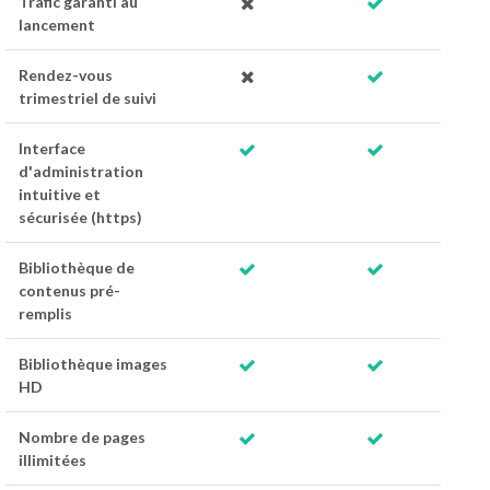
Trafic garanti au
lancement
Rendez-vous
trimestriel de suivi
Interface
d'administration
intuitive et
sécurisée (https)
Bibliothèque de
contenus pré-
remplis
Bibliothèque images
HD
Nombre de pages
illimitées