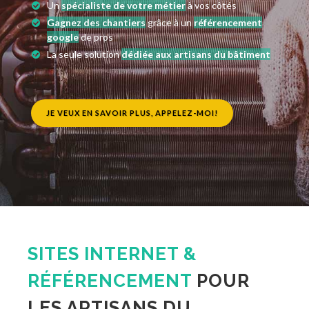
Un
spécialiste de votre métier
à vos côtés
Gagnez des chantiers
grâce à un
référencement
google
de pros
La seule solution
dédiée aux artisans du bâtiment
JE VEUX EN SAVOIR PLUS, APPELEZ-MOI!
SITES INTERNET &
RÉFÉRENCEMENT
POUR
LES ARTISANS DU