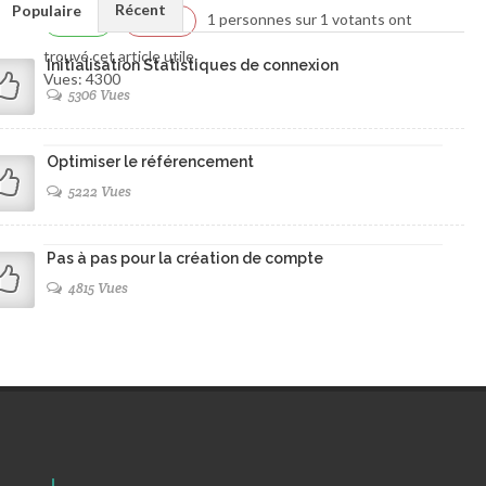
Récent
Populaire
1 personnes sur 1 votants ont
Oui
1
Non
0
trouvé cet article utile.
Initialisation Statistiques de connexion
Vues: 4300
5306 Vues
Optimiser le référencement
5222 Vues
Pas à pas pour la création de compte
4815 Vues