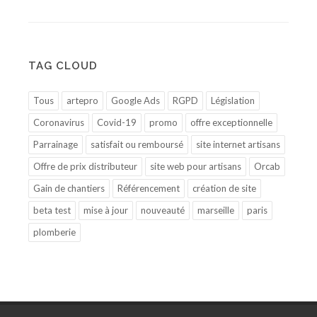
TAG CLOUD
Tous
artepro
Google Ads
RGPD
Législation
Coronavirus
Covid-19
promo
offre exceptionnelle
Parrainage
satisfait ou remboursé
site internet artisans
Offre de prix distributeur
site web pour artisans
Orcab
Gain de chantiers
Référencement
création de site
beta test
mise à jour
nouveauté
marseille
paris
plomberie